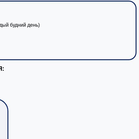
ждый будний день)
Я: