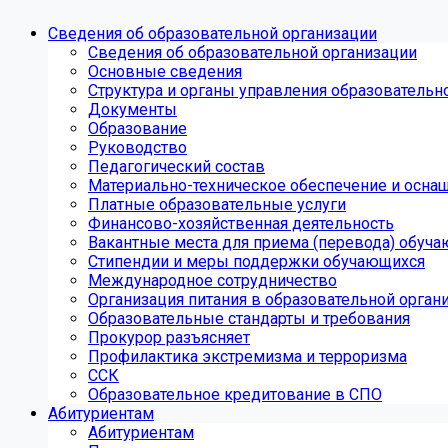
Сведения об образовательной организации
Сведения об образовательной организации
Основные сведения
Структура и органы управления образовательн
Документы
Образование
Руководство
Педагогический состав
Материально-техническое обеспечение и оснащ
Платные образовательные услуги
Финансово-хозяйственная деятельность
Вакантные места для приема (перевода) обуч
Стипендии и меры поддержки обучающихся
Международное сотрудничество
Организация питания в образовательной орган
Образовательные стандарты и требования
Прокурор разъясняет
Профилактика экстремизма и терроризма
ССК
Образовательное кредитование в СПО
Абитуриентам
Абитуриентам