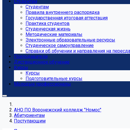
Студентам
Студентам
Правила внутреннего распорядка
Государственная итоговая аттестация
Практика студентов
Студенческая жизнь
Методические материалы
Электронные образовательные ресурсы
Студенческое самоуправление
Справки об обучении и направления на пересд
Преподаватели
Дистанционное обучение
Курсы
Курсы
Подготовительные курсы
Молодые профессионалы
АНО ПО Воронежский колледж "Номос"
Абитуриентам
Поступающим