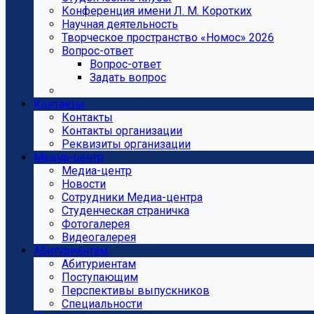
Конференция имени Л. М. Коротких
Научная деятельность
Творческое пространство «Номос» 2026
Вопрос-ответ
Вопрос-ответ
Задать вопрос
Контакты
Контакты
Контакты организации
Реквизиты организации
Медиа-центр
Медиа-центр
Новости
Сотрудники Медиа-центра
Студенческая страничка
Фотогалерея
Видеогалерея
Абитуриентам
Абитуриентам
Поступающим
Перспективы выпускников
Специальности