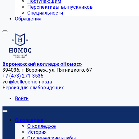
Поступающим
Перспективы выпускников
Специальности
Обращения
Воронежский колледж «Номос»
394036, г. Воронеж, ул. Пятницкого, 67
+7 (473) 271-3536
vcn@college-nomos.ru
Версия для слабовидящих
Войти
О колледже
О колледже
История
Студенческие клубы