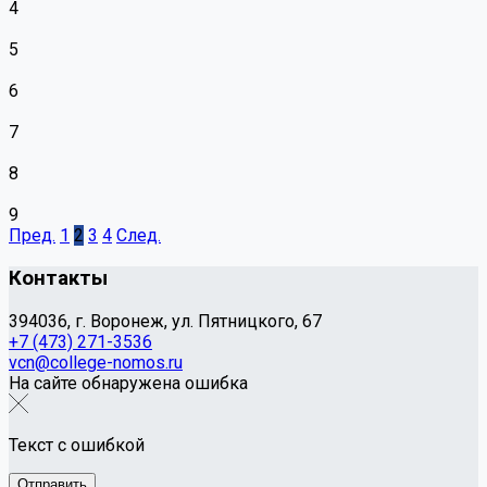
4
5
6
7
8
9
Пред.
1
2
3
4
След.
Контакты
394036, г. Воронеж, ул. Пятницкого, 67
+7 (473) 271-3536
vcn@college-nomos.ru
На сайте обнаружена ошибка
Текст с ошибкой