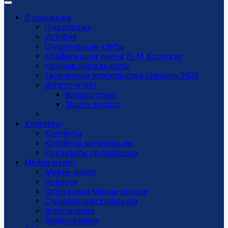
О колледже
О колледже
История
Студенческие клубы
Конференция имени Л. М. Коротких
Научная деятельность
Творческое пространство «Номос» 2026
Вопрос-ответ
Вопрос-ответ
Задать вопрос
Контакты
Контакты
Контакты организации
Реквизиты организации
Медиа-центр
Медиа-центр
Новости
Сотрудники Медиа-центра
Студенческая страничка
Фотогалерея
Видеогалерея