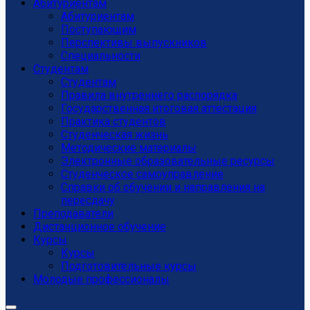
Абитуриентам
Абитуриентам
Поступающим
Перспективы выпускников
Специальности
Студентам
Студентам
Правила внутреннего распорядка
Государственная итоговая аттестация
Практика студентов
Студенческая жизнь
Методические материалы
Электронные образовательные ресурсы
Студенческое самоуправление
Справки об обучении и направления на
пересдачу
Преподаватели
Дистанционное обучение
Курсы
Курсы
Подготовительные курсы
Молодые профессионалы