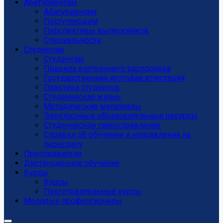
Абитуриентам
Абитуриентам
Поступающим
Перспективы выпускников
Специальности
Студентам
Студентам
Правила внутреннего распорядка
Государственная итоговая аттестация
Практика студентов
Студенческая жизнь
Методические материалы
Электронные образовательные ресурсы
Студенческое самоуправление
Справки об обучении и направления на
пересдачу
Преподаватели
Дистанционное обучение
Курсы
Курсы
Подготовительные курсы
Молодые профессионалы