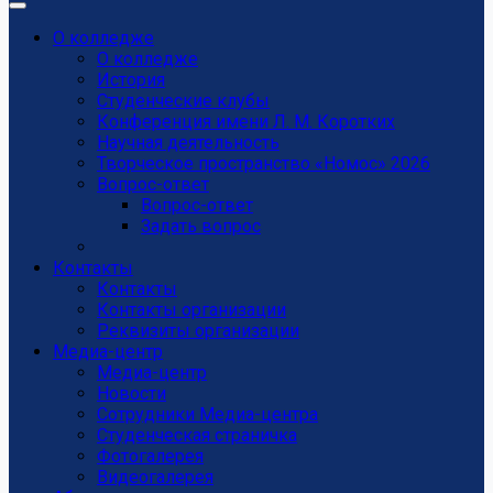
О колледже
О колледже
История
Студенческие клубы
Конференция имени Л. М. Коротких
Научная деятельность
Творческое пространство «Номос» 2026
Вопрос-ответ
Вопрос-ответ
Задать вопрос
Контакты
Контакты
Контакты организации
Реквизиты организации
Медиа-центр
Медиа-центр
Новости
Сотрудники Медиа-центра
Студенческая страничка
Фотогалерея
Видеогалерея