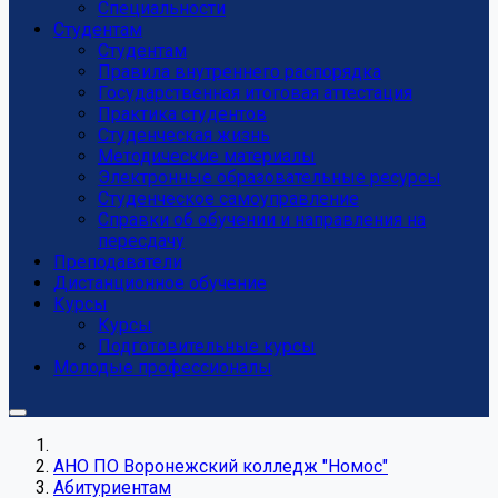
Специальности
Студентам
Студентам
Правила внутреннего распорядка
Государственная итоговая аттестация
Практика студентов
Студенческая жизнь
Методические материалы
Электронные образовательные ресурсы
Студенческое самоуправление
Справки об обучении и направления на
пересдачу
Преподаватели
Дистанционное обучение
Курсы
Курсы
Подготовительные курсы
Молодые профессионалы
АНО ПО Воронежский колледж "Номос"
Абитуриентам