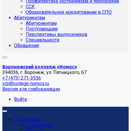
Профилактика экстремизма и терроризма
ССК
Образовательное кредитование в СПО
Абитуриентам
Абитуриентам
Поступающим
Перспективы выпускников
Специальности
Обращения
Воронежский колледж «Номос»
394036, г. Воронеж, ул. Пятницкого, 67
+7 (473) 271-3536
vcn@college-nomos.ru
Версия для слабовидящих
Войти
О колледже
О колледже
История