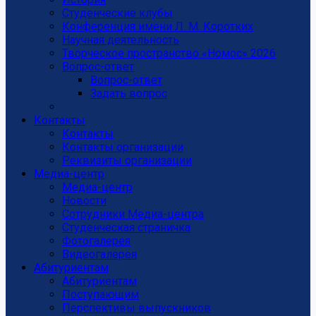
Студенческие клубы
Конференция имени Л. М. Коротких
Научная деятельность
Творческое пространство «Номос» 2026
Вопрос-ответ
Вопрос-ответ
Задать вопрос
Контакты
Контакты
Контакты организации
Реквизиты организации
Медиа-центр
Медиа-центр
Новости
Сотрудники Медиа-центра
Студенческая страничка
Фотогалерея
Видеогалерея
Абитуриентам
Абитуриентам
Поступающим
Перспективы выпускников