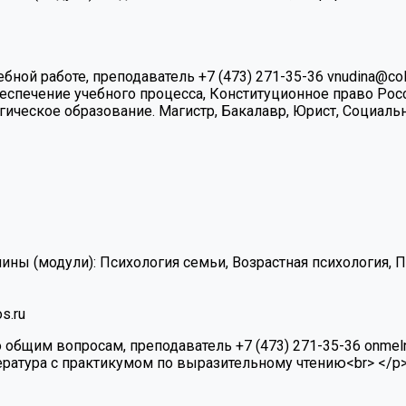
ебной работе, преподаватель
+7 (473) 271-35-36
vnudina@col
спечение учебного процесса, Конституционное право Росс
гическое образование. Магистр, Бакалавр, Юрист, Социаль
ины (модули):
Психология семьи, Возрастная психология, 
s.ru
о общим вопросам, преподаватель
+7 (473) 271-35-36
onmel
ература с практикумом по выразительному чтению<br> </p>