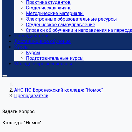
Практика студентов
Студенческая жизнь
Методические материалы
Электронные образовательные ресурсы
Студенческое самоуправление
Справки об обучении и направления на пересд
Преподаватели
Дистанционное обучение
Курсы
Курсы
Подготовительные курсы
Молодые профессионалы
АНО ПО Воронежский колледж "Номос"
Преподаватели
Задать вопрос
Колледж "Номос"