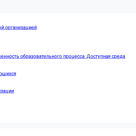
ой организацией
енность образовательного процесса. Доступная среда
ающихся
изации