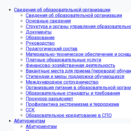
Сведения об образовательной организации
Сведения об образовательной организации
Основные сведения
Структура и органы управления образовательн
Документы
Образование
Руководство
Педагогический состав
Материально-техническое обеспечение и оснащ
Платные образовательные услуги
Финансово-хозяйственная деятельность
Вакантные места для приема (перевода) обуч
Стипендии и меры поддержки обучающихся
Международное сотрудничество
Организация питания в образовательной орган
Образовательные стандарты и требования
Прокурор разъясняет
Профилактика экстремизма и терроризма
ССК
Образовательное кредитование в СПО
Абитуриентам
Абитуриентам