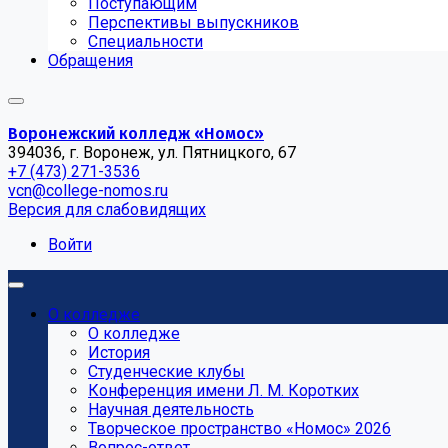
Поступающим
Перспективы выпускников
Специальности
Обращения
Воронежский колледж «Номос»
394036, г. Воронеж, ул. Пятницкого, 67
+7 (473) 271-3536
vcn@college-nomos.ru
Версия для слабовидящих
Войти
О колледже
О колледже
История
Студенческие клубы
Конференция имени Л. М. Коротких
Научная деятельность
Творческое пространство «Номос» 2026
Вопрос-ответ