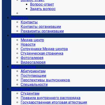
Вопрос-ответ
Задать вопрос
Контакты
Контакты
Контакты организации
Реквизиты организации
Медиа-центр
Медиа-центр
Новости
Сотрудники Медиа-центра
Студенческая страничка
Фотогалерея
Видеогалерея
Абитуриентам
Абитуриентам
Поступающим
Перспективы выпускников
Специальности
Студентам
Студентам
Правила внутреннего распорядка
Государственная итоговая аттестация