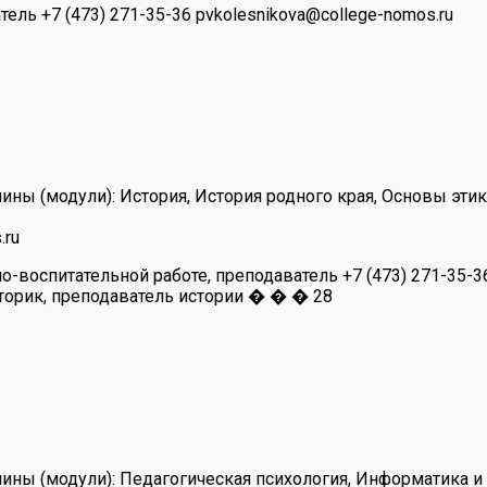
атель
+7 (473) 271-35-36
pvkolesnikova@college-nomos.ru
ины (модули):
История, История родного края, Основы этик
.ru
но-воспитательной работе, преподаватель
+7 (473) 271-35-3
торик, преподаватель истории
�
�
�
28
ины (модули):
Педагогическая психология, Информатика и