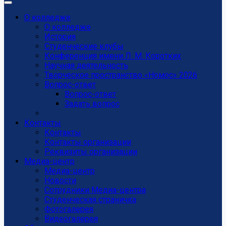
О колледже
О колледже
История
Студенческие клубы
Конференция имени Л. М. Коротких
Научная деятельность
Творческое пространство «Номос» 2026
Вопрос-ответ
Вопрос-ответ
Задать вопрос
Контакты
Контакты
Контакты организации
Реквизиты организации
Медиа-центр
Медиа-центр
Новости
Сотрудники Медиа-центра
Студенческая страничка
Фотогалерея
Видеогалерея