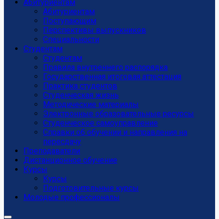
Абитуриентам
Абитуриентам
Поступающим
Перспективы выпускников
Специальности
Студентам
Студентам
Правила внутреннего распорядка
Государственная итоговая аттестация
Практика студентов
Студенческая жизнь
Методические материалы
Электронные образовательные ресурсы
Студенческое самоуправление
Справки об обучении и направления на
пересдачу
Преподаватели
Дистанционное обучение
Курсы
Курсы
Подготовительные курсы
Молодые профессионалы