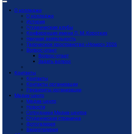
О колледже
О колледже
История
Студенческие клубы
Конференция имени Л. М. Коротких
Научная деятельность
Творческое пространство «Номос» 2026
Вопрос-ответ
Вопрос-ответ
Задать вопрос
Контакты
Контакты
Контакты организации
Реквизиты организации
Медиа-центр
Медиа-центр
Новости
Сотрудники Медиа-центра
Студенческая страничка
Фотогалерея
Видеогалерея