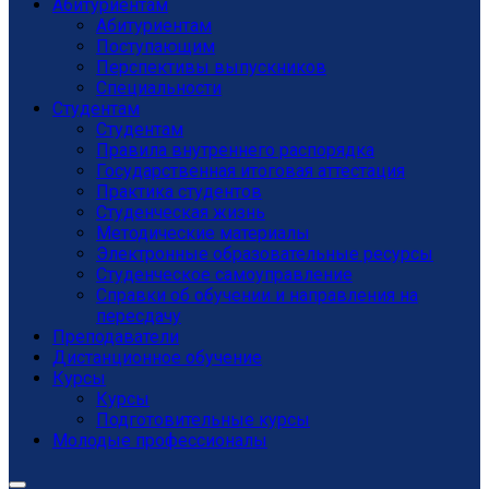
Абитуриентам
Абитуриентам
Поступающим
Перспективы выпускников
Специальности
Студентам
Студентам
Правила внутреннего распорядка
Государственная итоговая аттестация
Практика студентов
Студенческая жизнь
Методические материалы
Электронные образовательные ресурсы
Студенческое самоуправление
Справки об обучении и направления на
пересдачу
Преподаватели
Дистанционное обучение
Курсы
Курсы
Подготовительные курсы
Молодые профессионалы