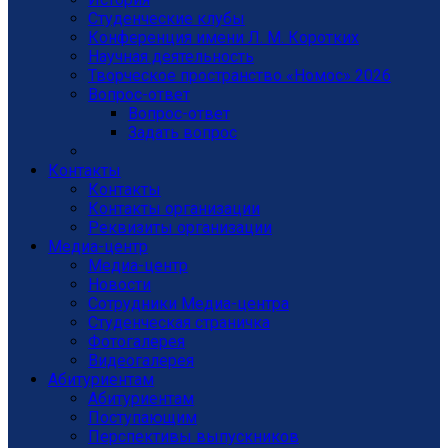
Студенческие клубы
Конференция имени Л. М. Коротких
Научная деятельность
Творческое пространство «Номос» 2026
Вопрос-ответ
Вопрос-ответ
Задать вопрос
Контакты
Контакты
Контакты организации
Реквизиты организации
Медиа-центр
Медиа-центр
Новости
Сотрудники Медиа-центра
Студенческая страничка
Фотогалерея
Видеогалерея
Абитуриентам
Абитуриентам
Поступающим
Перспективы выпускников