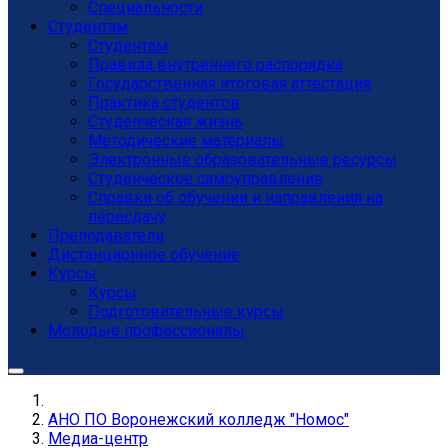
Специальности
Студентам
Студентам
Правила внутреннего распорядка
Государственная итоговая аттестация
Практика студентов
Студенческая жизнь
Методические материалы
Электронные образовательные ресурсы
Студенческое самоуправление
Справки об обучении и направления на
пересдачу
Преподаватели
Дистанционное обучение
Курсы
Курсы
Подготовительные курсы
Молодые профессионалы
АНО ПО Воронежский колледж "Номос"
Медиа-центр