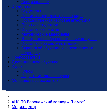
Специальности
Студентам
Студентам
Правила внутреннего распорядка
Государственная итоговая аттестация
Практика студентов
Студенческая жизнь
Методические материалы
Электронные образовательные ресурсы
Студенческое самоуправление
Справки об обучении и направления на
пересдачу
Преподаватели
Дистанционное обучение
Курсы
Курсы
Подготовительные курсы
Молодые профессионалы
АНО ПО Воронежский колледж "Номос"
Медиа-центр