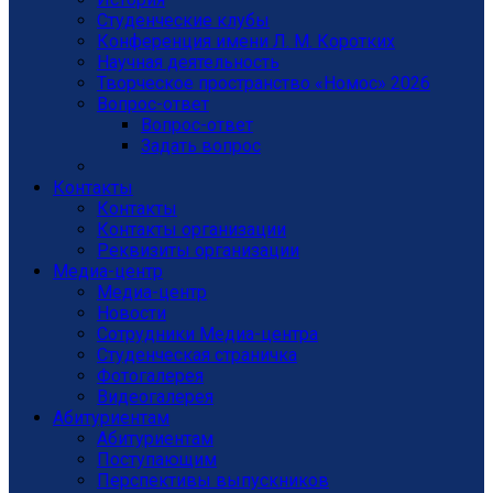
Студенческие клубы
Конференция имени Л. М. Коротких
Научная деятельность
Творческое пространство «Номос» 2026
Вопрос-ответ
Вопрос-ответ
Задать вопрос
Контакты
Контакты
Контакты организации
Реквизиты организации
Медиа-центр
Медиа-центр
Новости
Сотрудники Медиа-центра
Студенческая страничка
Фотогалерея
Видеогалерея
Абитуриентам
Абитуриентам
Поступающим
Перспективы выпускников