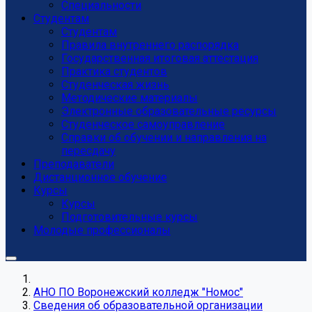
Специальности
Студентам
Студентам
Правила внутреннего распорядка
Государственная итоговая аттестация
Практика студентов
Студенческая жизнь
Методические материалы
Электронные образовательные ресурсы
Студенческое самоуправление
Справки об обучении и направления на
пересдачу
Преподаватели
Дистанционное обучение
Курсы
Курсы
Подготовительные курсы
Молодые профессионалы
АНО ПО Воронежский колледж "Номос"
Сведения об образовательной организации