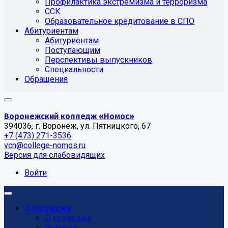
Профилактика экстремизма и терроризма
ССК
Образовательное кредитование в СПО
Абитуриентам
Абитуриентам
Поступающим
Перспективы выпускников
Специальности
Обращения
Воронежский колледж «Номос»
394036, г. Воронеж, ул. Пятницкого, 67
+7 (473) 271-3536
vcn@college-nomos.ru
Версия для слабовидящих
Войти
О колледже
О колледже
История