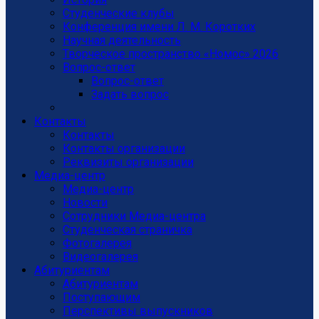
Студенческие клубы
Конференция имени Л. М. Коротких
Научная деятельность
Творческое пространство «Номос» 2026
Вопрос-ответ
Вопрос-ответ
Задать вопрос
Контакты
Контакты
Контакты организации
Реквизиты организации
Медиа-центр
Медиа-центр
Новости
Сотрудники Медиа-центра
Студенческая страничка
Фотогалерея
Видеогалерея
Абитуриентам
Абитуриентам
Поступающим
Перспективы выпускников