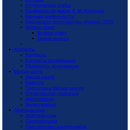
Студенческие клубы
Конференция имени Л. М. Коротких
Научная деятельность
Творческое пространство «Номос» 2026
Вопрос-ответ
Вопрос-ответ
Задать вопрос
Контакты
Контакты
Контакты организации
Реквизиты организации
Медиа-центр
Медиа-центр
Новости
Сотрудники Медиа-центра
Студенческая страничка
Фотогалерея
Видеогалерея
Абитуриентам
Абитуриентам
Поступающим
Перспективы выпускников