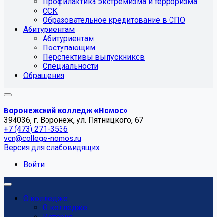
Профилактика экстремизма и терроризма
ССК
Образовательное кредитование в СПО
Абитуриентам
Абитуриентам
Поступающим
Перспективы выпускников
Специальности
Обращения
Воронежский колледж «Номос»
394036, г. Воронеж, ул. Пятницкого, 67
+7 (473) 271-3536
vcn@college-nomos.ru
Версия для слабовидящих
Войти
О колледже
О колледже
История