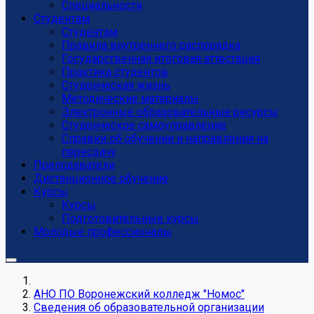
Специальности
Студентам
Студентам
Правила внутреннего распорядка
Государственная итоговая аттестация
Практика студентов
Студенческая жизнь
Методические материалы
Электронные образовательные ресурсы
Студенческое самоуправление
Справки об обучении и направления на
пересдачу
Преподаватели
Дистанционное обучение
Курсы
Курсы
Подготовительные курсы
Молодые профессионалы
АНО ПО Воронежский колледж "Номос"
Сведения об образовательной организации