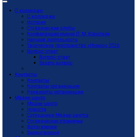
О колледже
О колледже
История
Студенческие клубы
Конференция имени Л. М. Коротких
Научная деятельность
Творческое пространство «Номос» 2026
Вопрос-ответ
Вопрос-ответ
Задать вопрос
Контакты
Контакты
Контакты организации
Реквизиты организации
Медиа-центр
Медиа-центр
Новости
Сотрудники Медиа-центра
Студенческая страничка
Фотогалерея
Видеогалерея