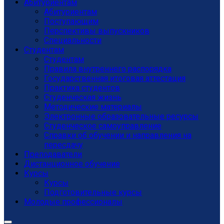
Абитуриентам
Абитуриентам
Поступающим
Перспективы выпускников
Специальности
Студентам
Студентам
Правила внутреннего распорядка
Государственная итоговая аттестация
Практика студентов
Студенческая жизнь
Методические материалы
Электронные образовательные ресурсы
Студенческое самоуправление
Справки об обучении и направления на
пересдачу
Преподаватели
Дистанционное обучение
Курсы
Курсы
Подготовительные курсы
Молодые профессионалы