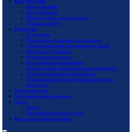
Абитуриентам
Абитуриентам
Поступающим
Перспективы выпускников
Специальности
Студентам
Студентам
Правила внутреннего распорядка
Государственная итоговая аттестация
Практика студентов
Студенческая жизнь
Методические материалы
Электронные образовательные ресурсы
Студенческое самоуправление
Справки об обучении и направления на
пересдачу
Преподаватели
Дистанционное обучение
Курсы
Курсы
Подготовительные курсы
Молодые профессионалы