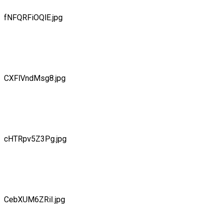
fNFQRFiOQlE.jpg
CXFlVndMsg8.jpg
cHTRpv5Z3Pg.jpg
CebXUM6ZRiI.jpg