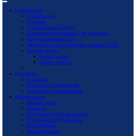
О колледже
О колледже
История
Студенческие клубы
Конференция имени Л. М. Коротких
Научная деятельность
Творческое пространство «Номос» 2026
Вопрос-ответ
Вопрос-ответ
Задать вопрос
Контакты
Контакты
Контакты организации
Реквизиты организации
Медиа-центр
Медиа-центр
Новости
Сотрудники Медиа-центра
Студенческая страничка
Фотогалерея
Видеогалерея