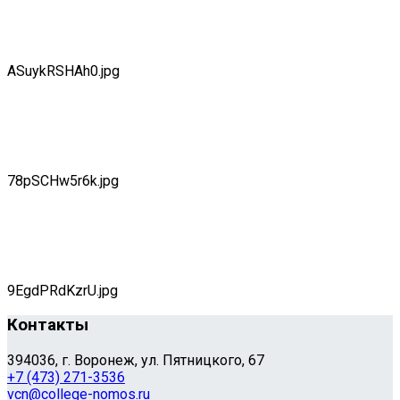
ASuykRSHAh0.jpg
78pSCHw5r6k.jpg
9EgdPRdKzrU.jpg
Контакты
394036, г. Воронеж, ул. Пятницкого, 67
+7 (473) 271-3536
vcn@college-nomos.ru