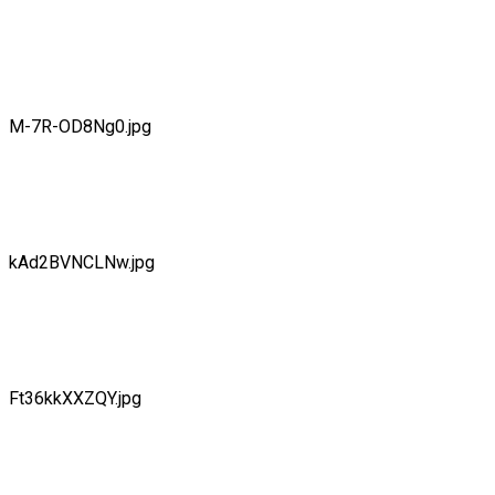
M-7R-OD8Ng0.jpg
kAd2BVNCLNw.jpg
Ft36kkXXZQY.jpg