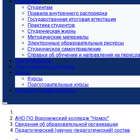
Студентам
Студентам
Правила внутреннего распорядка
Государственная итоговая аттестация
Практика студентов
Студенческая жизнь
Методические материалы
Электронные образовательные ресурсы
Студенческое самоуправление
Справки об обучении и направления на пересд
Преподаватели
Дистанционное обучение
Курсы
Курсы
Подготовительные курсы
Молодые профессионалы
АНО ПО Воронежский колледж "Номос"
Сведения об образовательной организации
Педагогический (научно-педагогический) состав