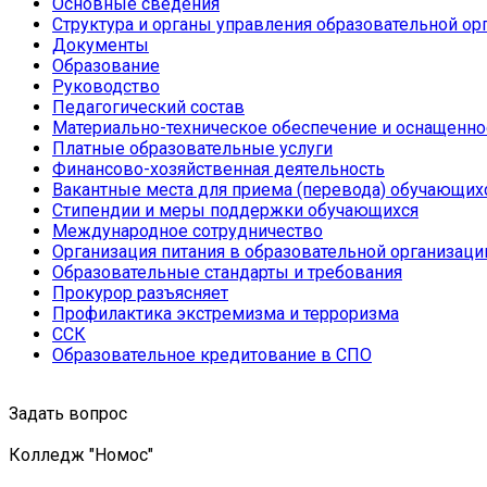
Основные сведения
Структура и органы управления образовательной ор
Документы
Образование
Руководство
Педагогический состав
Материально-техническое обеспечение и оснащеннос
Платные образовательные услуги
Финансово-хозяйственная деятельность
Вакантные места для приема (перевода) обучающих
Стипендии и меры поддержки обучающихся
Международное сотрудничество
Организация питания в образовательной организаци
Образовательные стандарты и требования
Прокурор разъясняет
Профилактика экстремизма и терроризма
ССК
Образовательное кредитование в СПО
Задать вопрос
Колледж "Номос"