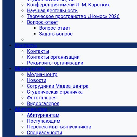
Конференция имени Л. М. Коротких
Научная деятельность
Творческое пространство «Номос» 2026
Вопрос-ответ
Вопрос-ответ
Задать вопрос
Контакты
Контакты
Контакты организации
Реквизиты организации
Медиа-центр
Медиа-центр
Новости
Сотрудники Медиа-центра
Студенческая страничка
Фотогалерея
Видеогалерея
Абитуриентам
Абитуриентам
Поступающим
Перспективы выпускников
Специальности