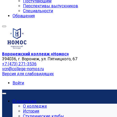
Поступающим
Перспективы выпускников
Специальности
Обращения
Воронежский колледж «Номос»
394036, г. Воронеж, ул. Пятницкого, 67
+7 (473) 271-3536
vcn@college-nomos.ru
Версия для слабовидящих
Войти
О колледже
О колледже
История
Студенческие клубы