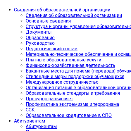
Сведения об образовательной организации
Сведения об образовательной организации
Основные сведения
Структура и органы управления образовательн
Документы
Образование
Руководство
Педагогический состав
Материально-техническое обеспечение и оснащ
Платные образовательные услуги
Финансово-хозяйственная деятельность
Вакантные места для приема (перевода) обуч
Стипендии и меры поддержки обучающихся
Международное сотрудничество
Организация питания в образовательной орган
Образовательные стандарты и требования
Прокурор разъясняет
Профилактика экстремизма и терроризма
ССК
Образовательное кредитование в СПО
Абитуриентам
Абитуриентам